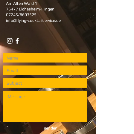
Am Alten Wald 1
76477 Elchesheim-Illingen
07245/8603525
info@flying-cocktailservice.de
senden