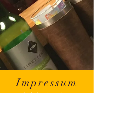
Impressum
Verantwortlich für die Website und das
Unternehmen:
Benjamin Heck
heck event solutions
USt-ID-NR. DE252731365
Steuernr. 39206 / 47953
Rechtsform: Einzelunternehmen
Anschrift: Auer Straße 20/4, 76448 Durmersheim